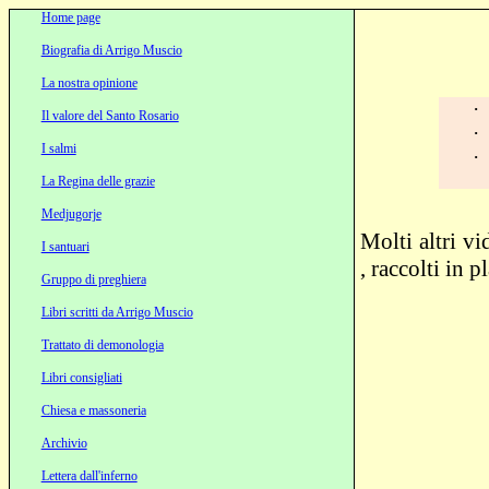
Home page
Biografia di Arrigo Muscio
La nostra opinione
·
Il valore del Santo Rosario
·
I salmi
·
La Regina delle grazie
Medjugorje
Molti altri v
I santuari
, raccolti in p
Gruppo di preghiera
Libri scritti da Arrigo Muscio
Trattato di demonologia
Libri consigliati
Chiesa e massoneria
Archivio
Lettera dall'inferno